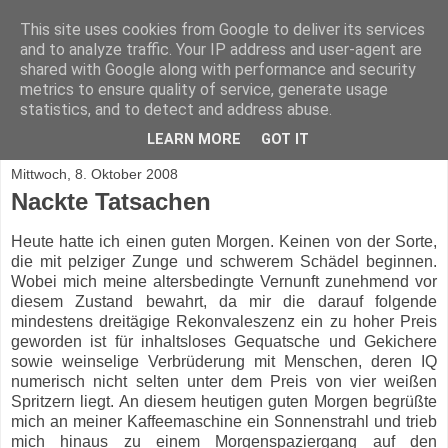
This site uses cookies from Google to deliver its services
Mascha Bronsky
and to analyze traffic. Your IP address and user-agent are
shared with Google along with performance and security
metrics to ensure quality of service, generate usage
Unglaubliches aus dem Leben von Mascha Bronsky, einer
statistics, and to detect and address abuse.
Frau 40+
LEARN MORE
GOT IT
Mittwoch, 8. Oktober 2008
Nackte Tatsachen
Heute hatte ich einen guten Morgen. Keinen von der Sorte,
die mit pelziger Zunge und schwerem Schädel beginnen.
Wobei mich meine altersbedingte Vernunft zunehmend vor
diesem Zustand bewahrt, da mir die darauf folgende
mindestens dreitägige Rekonvaleszenz ein zu hoher Preis
geworden ist für inhaltsloses Gequatsche und Gekichere
sowie weinselige Verbrüderung mit Menschen, deren IQ
numerisch nicht selten unter dem Preis von vier weißen
Spritzern liegt. An diesem heutigen guten Morgen begrüßte
mich an meiner Kaffeemaschine ein Sonnenstrahl und trieb
mich hinaus zu einem Morgenspaziergang auf den