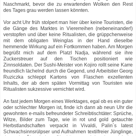
Naschmarkt, bevor die zu erwartenden Wolken den Rest
des Tages grau werden lassen könnten.
Vor acht Uhr früh stolpert man hier über keine Touristen, die
die Gänge des Marktes in Viererreihen (nebeneinander!)
verstopfen und über keine Ritualisten, die grüppchenweise
mit dem obligaten Weinglas in der Hand dieselbe
hemmende Wirkung auf ein Fortkommen haben. Am Morgen
begrüßt mich auf dem Platzl Nadja, während sie ihre
Zuckerstreuer auf den Tischen positioniert wie
Zinnsoldaten. Der Sushi-Meister von Kojiro rollt seine Karre
freundlich lächelnd durch die Gegend, und Arbeitstier Georg
Ruziczka schleppt Kartons von Flaschen exzellenten
Inhalts, der ab dem späten Vormittag von Touristen wie
Ritualisten sukzessive vernichtet wird.
An fast jedem Morgen eines Werktages, egal ob es ein guter
oder schlechter Morgen ist, finde ich dann ab neun Uhr die
gewohnten e-mails befreundeter Schreibtischtäter: Sprüche,
Witze, Bilder zum Tage, wie in rot und gold getauchte
Herbstlandschaften verpackt in Vivaldi, Palin´s latest
Schwachsinnsrülpser und Aufnahmen textilfreier Jünglinge,