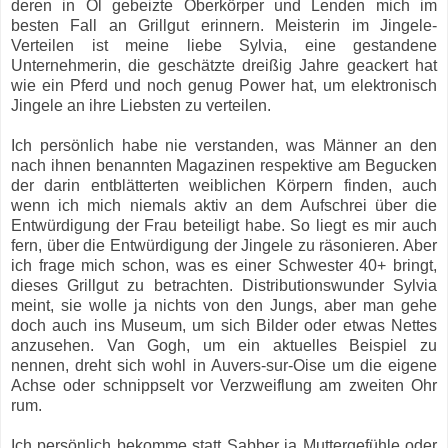
deren in Öl gebeizte Oberkörper und Lenden mich im
besten Fall an Grillgut erinnern. Meisterin im Jingele-
Verteilen ist meine liebe Sylvia, eine gestandene
Unternehmerin, die geschätzte dreißig Jahre geackert hat
wie ein Pferd und noch genug Power hat, um elektronisch
Jingele an ihre Liebsten zu verteilen.
Ich persönlich habe nie verstanden, was Männer an den
nach ihnen benannten Magazinen respektive am Begucken
der darin entblätterten weiblichen Körpern finden, auch
wenn ich mich niemals aktiv an dem Aufschrei über die
Entwürdigung der Frau beteiligt habe. So liegt es mir auch
fern, über die Entwürdigung der Jingele zu räsonieren. Aber
ich frage mich schon, was es einer Schwester 40+ bringt,
dieses Grillgut zu betrachten. Distributionswunder Sylvia
meint, sie wolle ja nichts von den Jungs, aber man gehe
doch auch ins Museum, um sich Bilder oder etwas Nettes
anzusehen. Van Gogh, um ein aktuelles Beispiel zu
nennen, dreht sich wohl in Auvers-sur-Oise um die eigene
Achse oder schnippselt vor Verzweiflung am zweiten Ohr
rum.
Ich persönlich bekomme statt Sabber ja Muttergefühle oder