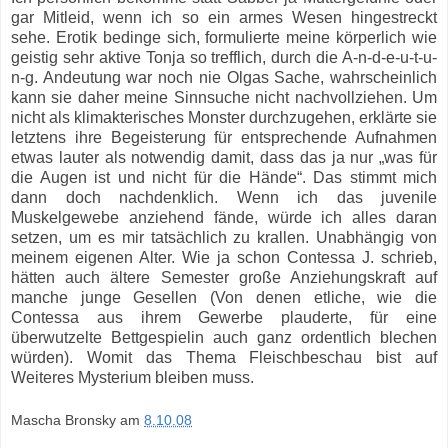
gar Mitleid, wenn ich so ein armes Wesen hingestreckt
sehe. Erotik bedinge sich, formulierte meine körperlich wie
geistig sehr aktive Tonja so trefflich, durch die A-n-d-e-u-t-u-
n-g. Andeutung war noch nie Olgas Sache, wahrscheinlich
kann sie daher meine Sinnsuche nicht nachvollziehen. Um
nicht als klimakterisches Monster durchzugehen, erklärte sie
letztens ihre Begeisterung für entsprechende Aufnahmen
etwas lauter als notwendig damit, dass das ja nur „was für
die Augen ist und nicht für die Hände“. Das stimmt mich
dann doch nachdenklich. Wenn ich das juvenile
Muskelgewebe anziehend fände, würde ich alles daran
setzen, um es mir tatsächlich zu krallen. Unabhängig von
meinem eigenen Alter. Wie ja schon Contessa J. schrieb,
hätten auch ältere Semester große Anziehungskraft auf
manche junge Gesellen (Von denen etliche, wie die
Contessa aus ihrem Gewerbe plauderte, für eine
überwutzelte Bettgespielin auch ganz ordentlich blechen
würden). Womit das Thema Fleischbeschau bist auf
Weiteres Mysterium bleiben muss.
Mascha Bronsky
am
8.10.08