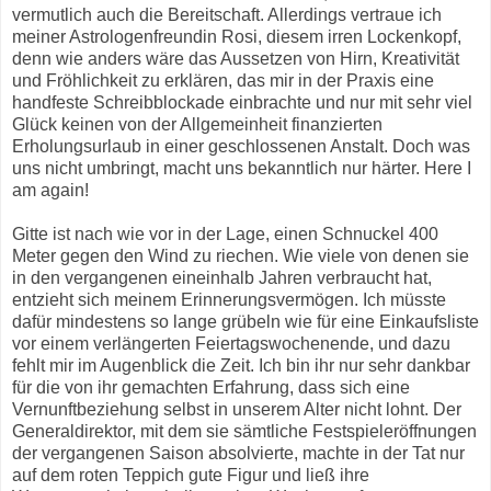
vermutlich auch die Bereitschaft. Allerdings vertraue ich
meiner Astrologenfreundin Rosi, diesem irren Lockenkopf,
denn wie anders wäre das Aussetzen von Hirn, Kreativität
und Fröhlichkeit zu erklären, das mir in der Praxis eine
handfeste Schreibblockade einbrachte und nur mit sehr viel
Glück keinen von der Allgemeinheit finanzierten
Erholungsurlaub in einer geschlossenen Anstalt. Doch was
uns nicht umbringt, macht uns bekanntlich nur härter. Here I
am again!
Gitte ist nach wie vor in der Lage, einen Schnuckel 400
Meter gegen den Wind zu riechen. Wie viele von denen sie
in den vergangenen eineinhalb Jahren verbraucht hat,
entzieht sich meinem Erinnerungsvermögen. Ich müsste
dafür mindestens so lange grübeln wie für eine Einkaufsliste
vor einem verlängerten Feiertagswochenende, und dazu
fehlt mir im Augenblick die Zeit. Ich bin ihr nur sehr dankbar
für die von ihr gemachten Erfahrung, dass sich eine
Vernunftbeziehung selbst in unserem Alter nicht lohnt. Der
Generaldirektor, mit dem sie sämtliche Festspieleröffnungen
der vergangenen Saison absolvierte, machte in der Tat nur
auf dem roten Teppich gute Figur und ließ ihre