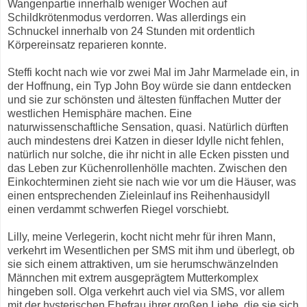
Wangenpartie innerhalb weniger Wochen auf
Schildkrötenmodus verdorren. Was allerdings ein
Schnuckel innerhalb von 24 Stunden mit ordentlich
Körpereinsatz reparieren konnte.
Steffi kocht nach wie vor zwei Mal im Jahr Marmelade ein, in
der Hoffnung, ein Typ John Boy würde sie dann entdecken
und sie zur schönsten und ältesten fünffachen Mutter der
westlichen Hemisphäre machen. Eine
naturwissenschaftliche Sensation, quasi. Natürlich dürften
auch mindestens drei Katzen in dieser Idylle nicht fehlen,
natürlich nur solche, die ihr nicht in alle Ecken pissten und
das Leben zur Küchenrollenhölle machten. Zwischen den
Einkochterminen zieht sie nach wie vor um die Häuser, was
einen entsprechenden Zieleinlauf ins Reihenhausidyll
einen verdammt schwerfen Riegel vorschiebt.
Lilly, meine Verlegerin, kocht nicht mehr für ihren Mann,
verkehrt im Wesentlichen per SMS mit ihm und überlegt, ob
sie sich einem attraktiven, um sie herumschwänzelnden
Männchen mit extrem ausgeprägtem Mutterkomplex
hingeben soll. Olga verkehrt auch viel via SMS, vor allem
mit der hysterischen Ehefrau ihrer großen Liebe, die sie sich