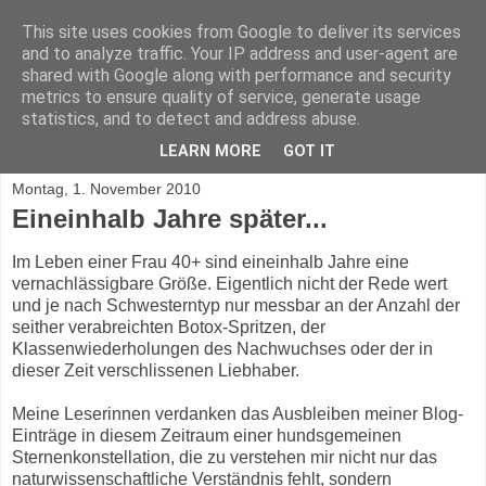
This site uses cookies from Google to deliver its services
Mascha Bronsky
and to analyze traffic. Your IP address and user-agent are
shared with Google along with performance and security
metrics to ensure quality of service, generate usage
Unglaubliches aus dem Leben von Mascha Bronsky, einer
statistics, and to detect and address abuse.
Frau 40+
LEARN MORE
GOT IT
Montag, 1. November 2010
Eineinhalb Jahre später...
Im Leben einer Frau 40+ sind eineinhalb Jahre eine
vernachlässigbare Größe. Eigentlich nicht der Rede wert
und je nach Schwesterntyp nur messbar an der Anzahl der
seither verabreichten Botox-Spritzen, der
Klassenwiederholungen des Nachwuchses oder der in
dieser Zeit verschlissenen Liebhaber.
Meine Leserinnen verdanken das Ausbleiben meiner Blog-
Einträge in diesem Zeitraum einer hundsgemeinen
Sternenkonstellation, die zu verstehen mir nicht nur das
naturwissenschaftliche Verständnis fehlt, sondern