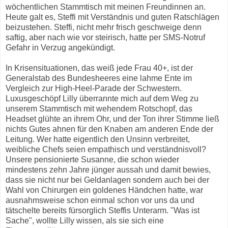
wöchentlichen Stammtisch mit meinen Freundinnen an.
Heute galt es, Steffi mit Verständnis und guten Ratschlägen
beizustehen. Steffi, nicht mehr frisch geschweige denn
saftig, aber nach wie vor steirisch, hatte per SMS-Notruf
Gefahr in Verzug angekündigt.
In Krisensituationen, das weiß jede Frau 40+, ist der
Generalstab des Bundesheeres eine lahme Ente im
Vergleich zur High-Heel-Parade der Schwestern.
Luxusgeschöpf Lilly überrannte mich auf dem Weg zu
unserem Stammtisch mit wehendem Rotschopf, das
Headset glühte an ihrem Ohr, und der Ton ihrer Stimme ließ
nichts Gutes ahnen für den Knaben am anderen Ende der
Leitung. Wer hatte eigentlich den Unsinn verbreitet,
weibliche Chefs seien empathisch und verständnisvoll?
Unsere pensionierte Susanne, die schon wieder
mindestens zehn Jahre jünger aussah und damit bewies,
dass sie nicht nur bei Geldanlagen sondern auch bei der
Wahl von Chirurgen ein goldenes Händchen hatte, war
ausnahmsweise schon einmal schon vor uns da und
tätschelte bereits fürsorglich Steffis Unterarm. "Was ist
Sache", wollte Lilly wissen, als sie sich eine