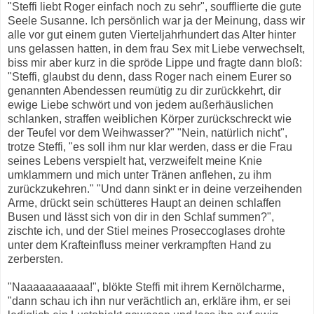
"Steffi liebt Roger einfach noch zu sehr", soufflierte die gute
Seele Susanne. Ich persönlich war ja der Meinung, dass wir
alle vor gut einem guten Vierteljahrhundert das Alter hinter
uns gelassen hatten, in dem frau Sex mit Liebe verwechselt,
biss mir aber kurz in die spröde Lippe und fragte dann bloß:
"Steffi, glaubst du denn, dass Roger nach einem Eurer so
genannten Abendessen reumütig zu dir zurückkehrt, dir
ewige Liebe schwört und von jedem außerhäuslichen
schlanken, straffen weiblichen Körper zurückschreckt wie
der Teufel vor dem Weihwasser?" "Nein, natürlich nicht",
trotze Steffi, "es soll ihm nur klar werden, dass er die Frau
seines Lebens verspielt hat, verzweifelt meine Knie
umklammern und mich unter Tränen anflehen, zu ihm
zurückzukehren." "Und dann sinkt er in deine verzeihenden
Arme, drückt sein schütteres Haupt an deinen schlaffen
Busen und lässt sich von dir in den Schlaf summen?",
zischte ich, und der Stiel meines Proseccoglases drohte
unter dem Krafteinfluss meiner verkrampften Hand zu
zerbersten.
"Naaaaaaaaaaa!", blökte Steffi mit ihrem Kernölcharme,
"dann schau ich ihn nur verächtlich an, erkläre ihm, er sei