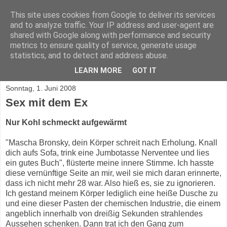
This site uses cookies from Google to deliver its services
Mascha Bronsky
and to analyze traffic. Your IP address and user-agent are
shared with Google along with performance and security
metrics to ensure quality of service, generate usage
Unglaubliches aus dem Leben von Mascha Bronsky, einer
statistics, and to detect and address abuse.
Frau 40+
LEARN MORE
GOT IT
Sonntag, 1. Juni 2008
Sex mit dem Ex
Nur Kohl schmeckt aufgewärmt
"Mascha Bronsky, dein Körper schreit nach Erholung. Knall
dich aufs Sofa, trink eine Jumbotasse Nerventee und lies
ein gutes Buch", flüsterte meine innere Stimme. Ich hasste
diese vernünftige Seite an mir, weil sie mich daran erinnerte,
dass ich nicht mehr 28 war. Also hieß es, sie zu ignorieren.
Ich gestand meinem Körper lediglich eine heiße Dusche zu
und eine dieser Pasten der chemischen Industrie, die einem
angeblich innerhalb von dreißig Sekunden strahlendes
Aussehen schenken. Dann trat ich den Gang zum