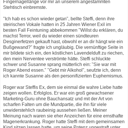
Fingernagellänge vor mir an unserem angestammten
Stehtisch einbremste.
"Ich hab es schon wieder getan", bellte Steffi, denn ihre
steirischen Vokale hatten in 25 Jahren Wiener Exil im
besten Fall Feintuning abbekommen "Willst du erklären, du
machst Terror, weil du wieder einen sündteuren
Desginerfetzen gekauft hast, obwohl er an dir hängt wie ein
Bußgewand?" fragte ich ungläubig. Die vernünftige Seite in
mir bildete sich ein, den köstlichen Lavendelduft zu riechen,
den mein Nerventee verströmte hätte. Steffi schluckte
schwer und Susanne sprang mütterlich ein: "Sie war mit
Roger Abend essen." "Gebt mir Alkohol", seufzte ich, denn
ich kannte Susanne als den personifizierten Euphemismus.
Roger war Steffis Ex, dem sie einmal die wahre Liebe hatte
zeigen wollen. Erfolglos. Er war ein groß gewachsener
Marketing-Guru ohne Bauchansatz und mit der Art von
scharfen Falten um die Mundpartie, die ihn für viele
unwiderstehlich raubeinig aussehen ließen. Meiner
Meinung nach waren sie eher Anzeichen für eine ernsthafte
Magenerkrankung. Roger hatte Steffi mit dem gemeinsamen
Kind sitzen lassen hatte, um seine Potenz ungestraft unter