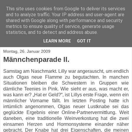
This site uses cookies from Google to deliver its services
Mascha Bronsky
and to analyze traffic. Your IP address and user-agent are
shared with Google along with performance and security
metrics to ensure quality of service, generate usage
Unglaubliches aus dem Leben von Mascha Bronsky, einer
statistics, and to detect and address abuse.
Frau 40+
LEARN MORE
GOT IT
Montag, 26. Januar 2009
Männchenparade II.
Samstag am Naschmarkt. Lilly war angerauscht, um endlich
auch Olgas neue Flamme zu begutachten. In manchen
Situationen bleiben die Schwestern in Gruppen wie
dämliche Teenies in Pink. Wie sieht er aus, was macht er,
was kann er? „Hat er Geld?“, ist Lillys erste Frage, wenn ein
männlicher Vorname fällt. Im letzten Posting hatte ich
irrtümlich angenommen, Olgas neuer Lustknabe sei das
geglückte Ergebnis einer Online-Partnervermittlung. Weit
daneben, eine traditionelle Weinverkostung hat die zwei
einsamen Herzen und Hormonsysteme einander näher
gebracht. Der Knabe hat drei Eigenschaften, die meinen