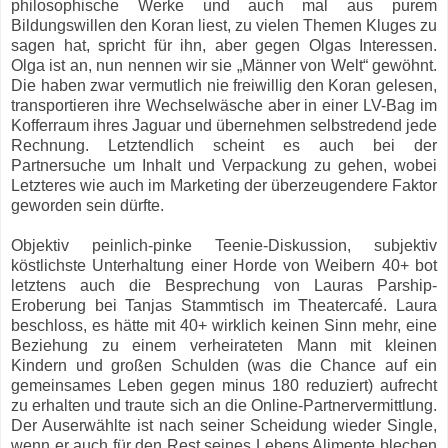
philosophische Werke und auch mal aus purem
Bildungswillen den Koran liest, zu vielen Themen Kluges zu
sagen hat, spricht für ihn, aber gegen Olgas Interessen.
Olga ist an, nun nennen wir sie „Männer von Welt“ gewöhnt.
Die haben zwar vermutlich nie freiwillig den Koran gelesen,
transportieren ihre Wechselwäsche aber in einer LV-Bag im
Kofferraum ihres Jaguar und übernehmen selbstredend jede
Rechnung. Letztendlich scheint es auch bei der
Partnersuche um Inhalt und Verpackung zu gehen, wobei
Letzteres wie auch im Marketing der überzeugendere Faktor
geworden sein dürfte.
Objektiv peinlich-pinke Teenie-Diskussion, subjektiv
köstlichste Unterhaltung einer Horde von Weibern 40+ bot
letztens auch die Besprechung von Lauras Parship-
Eroberung bei Tanjas Stammtisch im Theatercafé. Laura
beschloss, es hätte mit 40+ wirklich keinen Sinn mehr, eine
Beziehung zu einem verheirateten Mann mit kleinen
Kindern und großen Schulden (was die Chance auf ein
gemeinsames Leben gegen minus 180 reduziert) aufrecht
zu erhalten und traute sich an die Online-Partnervermittlung.
Der Auserwählte ist nach seiner Scheidung wieder Single,
wenn er auch für den Rest seines Lebens Alimente blechen