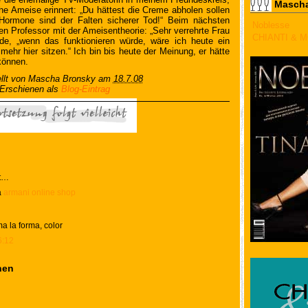
Mascha
che Ameise erinnert: „Du hättest die Creme abholen sollen
Hormone sind der Falten sicherer Tod!“ Beim nächsten
Noblesse
en Professor mit der Ameisentheorie: „Sehr verrehrte Frau
CHIANTI & 
lde, „wenn das funktionieren würde, wäre ich heute ein
ehr hier sitzen.“ Ich bin bis heute der Meinung, er hätte
können.
llt von
Mascha Bronsky
am
18.7.08
Erschienen als
Blog-Eintrag
t…
a
armani online shop
a la forma, color
6:12
hen