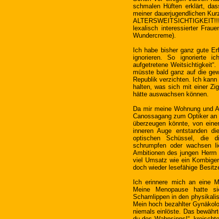
schmalen Hüften erklärt, da
meiner dauerjugendlichen Kurzs
ALTERSWEITSICHTIGKEIT!!! 
lexalisch interessierter Fra
Wundercreme).
Ich habe bisher ganz gute E
ignorieren. So ignorierte 
aufgetretene Weitsichtigkeit
müsste bald ganz auf die gew
Republik verzichten. Ich kann 
halten, was sich mit einer Zi
hätte auswachsen können.
Da mir meine Wohnung und Aug
Canossagang zum Optiker an u
überzeugen könnte, von ei
inneren Auge entstanden di
optischen Schüssel, die 
schrumpfen oder wachsen li
Ambitionen des jungen Herrn g
viel Umsatz wie ein Kombiger
doch wieder lesefähige Besitzer
Ich erinnere mich an eine 
Meine Menopause hatte si
Schamlippen in den physikali
Mein hoch bezahlter Gynäkolo
niemals einlöste. Das bewährte
du des Wahnsinns!“, kreischt