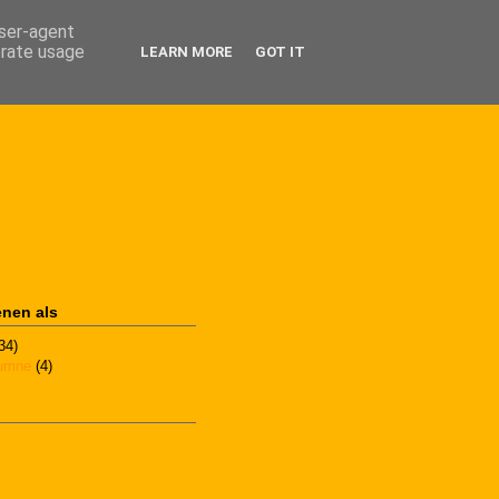
user-agent
erate usage
LEARN MORE
GOT IT
enen als
34)
lumne
(4)