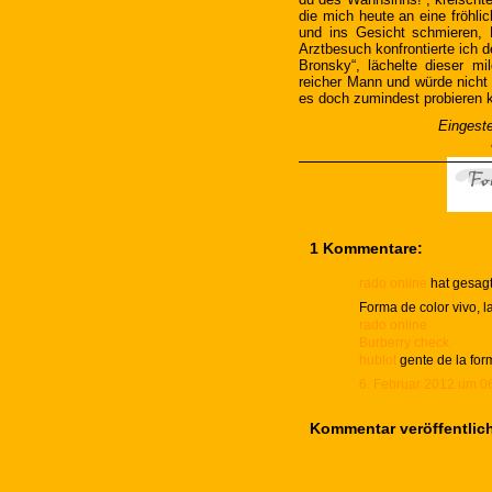
die mich heute an eine fröhli
und ins Gesicht schmieren, 
Arztbesuch konfrontierte ich d
Bronsky“, lächelte dieser mi
reicher Mann und würde nicht m
es doch zumindest probieren 
Eingeste
1 Kommentare:
rado online
hat gesag
Forma de color vivo, l
rado online
Burberry check
hublot
gente de la form
6. Februar 2012 um 0
Kommentar veröffentlic