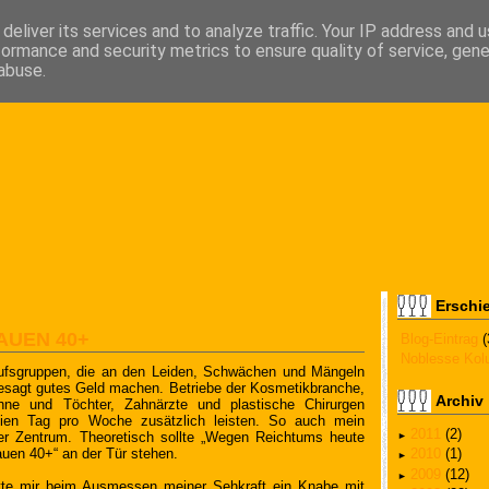
deliver its services and to analyze traffic. Your IP address and 
formance and security metrics to ensure quality of service, gen
abuse.
Erschi
UEN 40+
Blog-Eintrag
(
Noblesse Ko
erufsgruppen, die an den Leiden, Schwächen und Mängeln
esagt gutes Geld machen. Betriebe der Kosmetikbranche,
Archiv
öhne und Töchter, Zahnärzte und plastische Chirurgen
eien Tag pro Woche zusätzlich leisten. So auch mein
2011
(2)
er Zentrum. Theoretisch sollte „Wegen Reichtums heute
►
uen 40+“ an der Tür stehen.
2010
(1)
►
2009
(12)
►
tte mir beim Ausmessen meiner Sehkraft ein Knabe mit