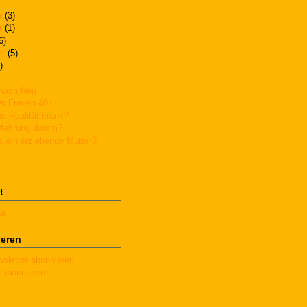
r
(3)
r
(1)
6)
er
(5)
)
 mach Neu
s Frauen 40+
s Realität krank?
rfahrung dumm?
allein erziehende Mütter?
t
ha
eren
sletter abonnieren
 abonnieren