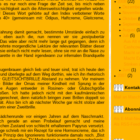
2008
(22)
▼
ss es nur noch eine Frage der Zeit sei, bis mich neben
Dezembe
►
ichtigkeit auch die Altersweitsichtigkeit ergreifen würde.
Novembe
Dieses Wort gehörte auf den Index verbotener Worte
►
uen 40+ (gemeinsam mit: Ödipus, Haftcreme, Gleitcreme,
Oktober
(
►
Septemb
►
August
(1
►
rfahrung damit gemacht, bestimmte Umstände einfach zu
Juli
(5)
ich eben auch die, nun nennen wir sie „postpubertär
▼
Aus Alt
“. Das wäre aber nicht mehr lange gut gegangen, denn ich
ohnte morgendliche Lektüre der relevanten Blätter dieser
Cashcow
sie einfach nicht mehr lesen, ohne sie mir an die Nase zu
Macht un
garette in der Hand irgendwann zur infernalen Brandquelle
Macht E
Stinken 
enbrauen gleich lieb und teuer sind, trat ich heute den
Juni
(1)
►
nd überlegte auf dem Weg dorthin, wie ich ihn rhetorisch
2007
(2)
►
ner GLEITSICHTBRILLE Abstand zu nehmen. Vor meinem
e Bilder der Omas meiner Kindheit mit Sprung in der
Kontak
die Augen entweder in Rosinen- oder Glubschgröße
eßen. Ich hatte jedoch nicht mit den kaufmännischen
Mail an Masc
erechnet, denn natürlich bringen zwei Brillen doppelt so
ät. Also bin ich ab nächster Woche gar nicht stolze aber
in einer Zweitbrille.
Abonni
Mädchenrunde vor einigen Jahren auf dem Naschmarkt.
Als E-Mail-New
ch gerade an einen Probelauf gemacht und meine
Als RSS-Feed
schen Zustand von schlecht erhaltenem Papyrus versetzt.
ge schrieb mir ein Rezept für eine Hormoncreme, das ich
 Prinzip des Ignorierens funktionierte damals noch. „Bist
e die ehemalige TV-Moderatorin in meinem Freundeskreis,