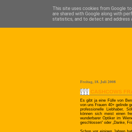
This site uses cookies from Google to 
are shared with Google along with per
statistics, and to detect and address 
Freitag, 18. Juli 2008
CASHCOWS FRA
Es gibt ja eine Fülle von B
von uns Frauen 40+ gelinde g
professionelle Liebhaber, S
können sich meist einen fr
wunderbarer Optiker im Wien
geschlossen“ oder „Danke, Fra
Schon vor einigen Jahren ha